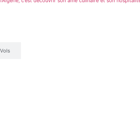
l’Algérie, c’est découvrir son âme culinaire et son hospitalit
 Vols