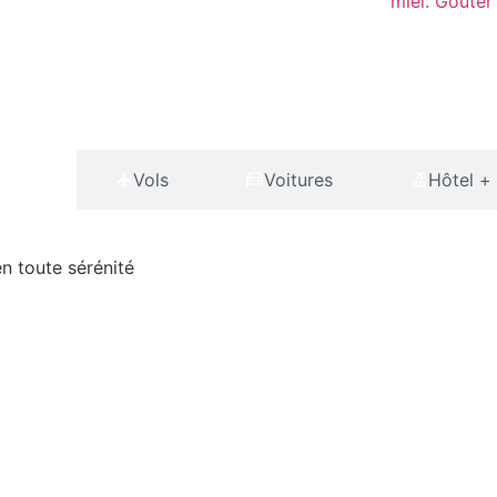
miel. Goûter 
ôtels
Vols
Voitures
Hôtel +
en toute sérénité