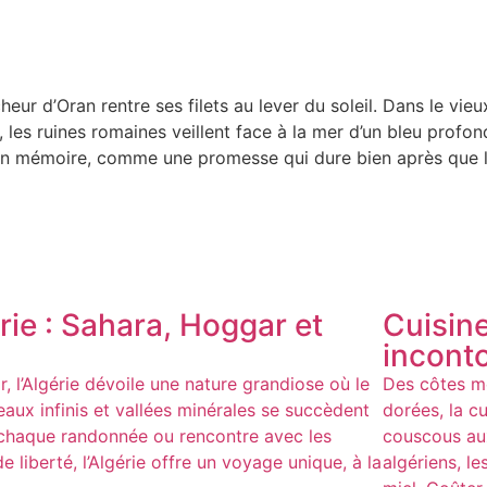
êcheur d’Oran rentre ses filets au lever du soleil. Dans le vi
 les ruines romaines veillent face à la mer d’un bleu profond
e en mémoire, comme une promesse qui dure bien après que la
ie : Sahara, Hoggar et
Cuisine
incont
 l’Algérie dévoile une nature grandiose où le
Des côtes mé
eaux infinis et vallées minérales se succèdent
dorées, la cu
 chaque randonnée ou rencontre avec les
couscous au
 liberté, l’Algérie offre un voyage unique, à la
algériens, le