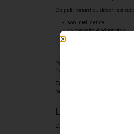
Ce petit renard du désert est rec
son intelligence
sa capacité d’adaptation
son endurance
sa résilience face aux cond
son agilité
Présent dans l’imaginaire collect
Fennecs».
En baptisant son nouvel Airbus « 
rayonnement international.
Les caractéristiq
L’Airbus A330-900neo représente 