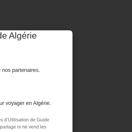
e Algérie
e de football, surnommée « Les
 nos partenaires.
ogique, identité nationale et
ur voyager en Algérie.
eo
s d’Utilisation de Guide
us.
 partage ni ne vend les