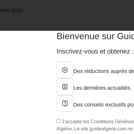
onnu pour :
Bienvenue sur Guid
itions extrêmes
Inscrivez-vous et obtenez :
if algérien, il est également associé à l’équipe national
Des réductions auprès de
Le Fennec », Air Algérie associe ainsi innovation technol
Les dernières actualités.
Des conseils exclusifs po
ues du nouvel Airbus A330-900n
J’accepte les Conditions Générale
la nouvelle génération des avions long-courriers d’Airb
Algérie. Le site guidealgerie.com ne