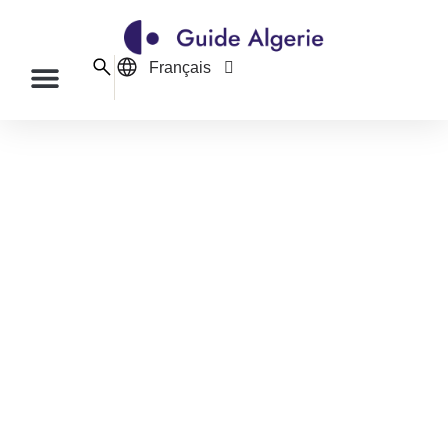
Français
English