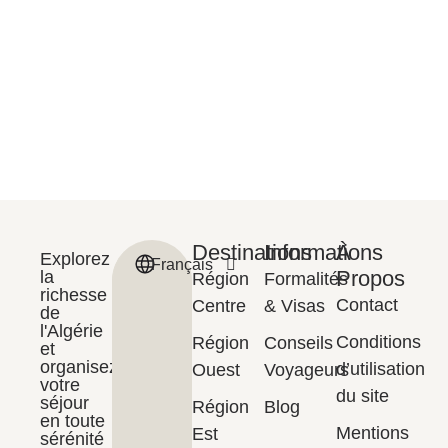
Destinations
Informations
À
Explorez
Français
English
Propos
la
Région
Formalités
richesse
Contact
Centre
& Visas
de
l'Algérie
Conditions
Région
Conseils
et
organisez
d’utilisation
Ouest
Voyageurs
votre
du site
séjour
Région
Blog
en toute
Mentions
Est
sérénité