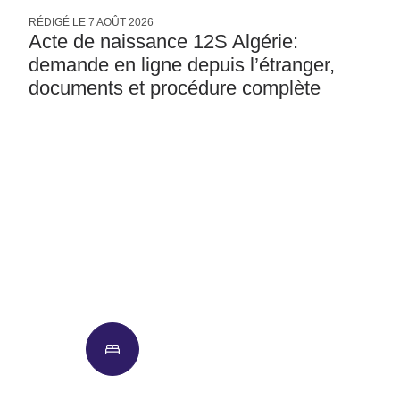
RÉDIGÉ LE
7 AOÛT 2026
R
Acte de naissance 12S Algérie:
demande en ligne depuis l’étranger,
documents et procédure complète
Hôtels
Vols
Voitures
Hôtel + Vols