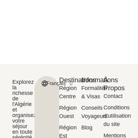
Destinations
Informations
À
Explorez
Français
English
Propos
la
Région
Formalités
richesse
Contact
Centre
& Visas
de
l'Algérie
Conditions
Région
Conseils
et
organisez
d’utilisation
Ouest
Voyageurs
votre
du site
séjour
Région
Blog
en toute
Mentions
Est
sérénité