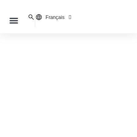
Français
English