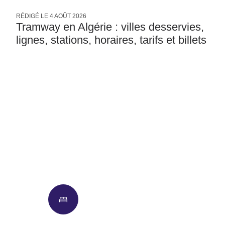
RÉDIGÉ LE
4 AOÛT 2026
R
Tramway en Algérie : villes desservies,
lignes, stations, horaires, tarifs et billets
Hôtels
Vols
Voitures
Hôtel + Vols