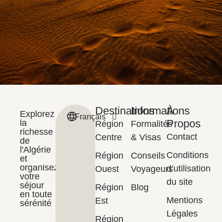
Destinations
Informations
À
Explorez
Français
English
Propos
la
Région
Formalités
richesse
Contact
Centre
& Visas
de
l'Algérie
Conditions
Région
Conseils
et
organisez
d’utilisation
Ouest
Voyageurs
votre
du site
séjour
Région
Blog
en toute
Mentions
Est
sérénité
Légales
Région