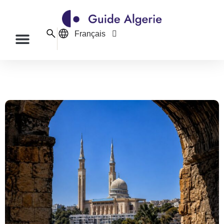
Français
English