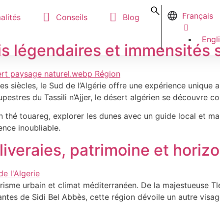
Français
alités
Conseils
Blog
Engl
is légendaires et immensités
es siècles, le Sud de l’Algérie offre une expérience uniqu
estres du Tassili n’Ajjer, le désert algérien se découvre c
un thé touareg, explorer les dunes avec un guide local et m
nce inoubliable.
liveraies, patrimoine et hori
urisme urbain et climat méditerranéen. De la majestueuse Tl
 de Sidi Bel Abbès, cette région dévoile un autre visage de 