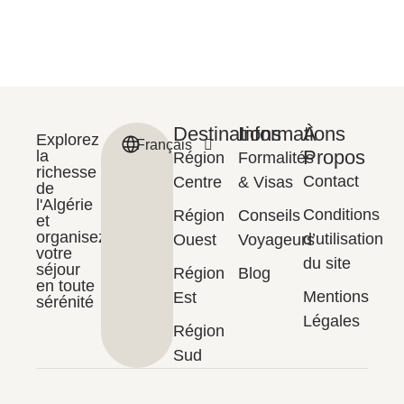
Destinations
Informations
À
Explorez
Français
English
Propos
la
Région
Formalités
richesse
Contact
Centre
& Visas
de
l'Algérie
Conditions
Région
Conseils
et
organisez
d’utilisation
Ouest
Voyageurs
votre
du site
séjour
Région
Blog
en toute
Mentions
Est
sérénité
Légales
Région
Sud