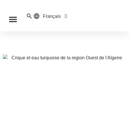
Français
English